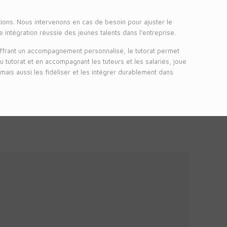
tions. Nous intervenons en cas de besoin pour ajuster le
intégration réussie des jeunes talents dans l’entreprise.
n offrant un accompagnement personnalisé, le tutorat permet
u tutorat et en accompagnant les tuteurs et les salariés, joue
 mais aussi les fidéliser et les intégrer durablement dans