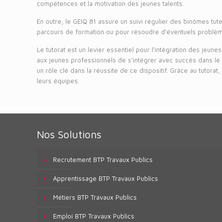
compétences et la motivation des jeunes talents.
En outre, le GEIQ 81 assure un suivi régulier des binômes tut
parcours de formation ou pour résoudre d’éventuels problèmes.
Le tutorat est un levier essentiel pour l’intégration des jeu
aux jeunes professionnels de s’intégrer avec succès dans le
un rôle clé dans la réussite de ce dispositif. Grâce au tutora
leurs équipes.
Nos Solutions
Recrutement BTP Travaux Publics
Apprentissage BTP Travaux Publics
Métiers BTP Travaux Publics
Emploi BTP Travaux Publics