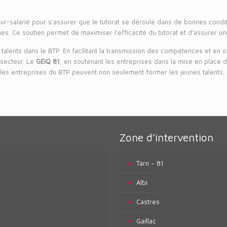
eur-salarié pour s’assurer que le tutorat se déroule dans de bonnes condi
 Ce soutien permet de maximiser l’efficacité du tutorat et d’assurer une 
nes talents dans le BTP. En facilitant la transmission des compétences et e
 secteur. Le
GEIQ 81
, en soutenant les entreprises dans la mise en place d
t, les entreprises du BTP peuvent non seulement former les jeunes talents,
Zone d’intervention
Tarn – 81
Albi
Castres
Gaillac