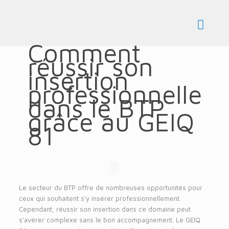
Comment
réussir son
insertion
professionnelle
dans le BTP
grâce au GEIQ
81
Le secteur du BTP offre de nombreuses opportunités pour
ceux qui souhaitent s’y insérer professionnellement.
Cependant, réussir son insertion dans ce domaine peut
s’avérer complexe sans le bon accompagnement. Le GEIQ