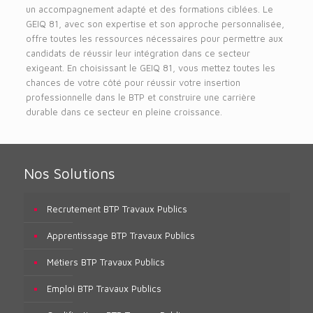
un accompagnement adapté et des formations ciblées. Le
GEIQ 81, avec son expertise et son approche personnalisée,
offre toutes les ressources nécessaires pour permettre aux
candidats de réussir leur intégration dans ce secteur
exigeant. En choisissant le GEIQ 81, vous mettez toutes les
chances de votre côté pour réussir votre insertion
professionnelle dans le BTP et construire une carrière
durable dans ce secteur en pleine croissance.
Nos Solutions
Recrutement BTP Travaux Publics
Apprentissage BTP Travaux Publics
Métiers BTP Travaux Publics
Emploi BTP Travaux Publics