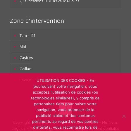
Qualifications BTP Travaux Publics
Zone d’intervention
Tarn – 81
Albi
Castres
Gaillac
Lavaur
UTILISATION DES COOKIES - En
poursuivant votre navigation, vous
acceptez l'utilisation de cookies (ou
technologies similaires), y compris de
partenaires tiers pour suivre votre
navigation, vous proposer de la
publicité ciblée et des contenus
pertinents au regard de vos centres
Copyright © GEIQ BTP 81 / Réalisation :
ARPEGA
-
Mentions
d'intérêts, vous reconnaitre lors de
Légales
-
Politique des cookies
-
Politique de confidentialité