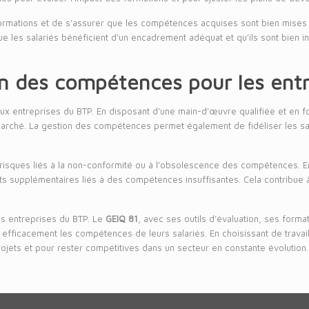
rmations et de s’assurer que les compétences acquises sont bien mises 
ue les salariés bénéficient d’un encadrement adéquat et qu’ils sont bien i
on des compétences pour les ent
entreprises du BTP. En disposant d’une main-d’œuvre qualifiée et en for
rché. La gestion des compétences permet également de fidéliser les sala
isques liés à la non-conformité ou à l’obsolescence des compétences. En s
ûts supplémentaires liés à des compétences insuffisantes. Cela contribue à 
es entreprises du BTP. Le
GEIQ 81
, avec ses outils d’évaluation, ses for
efficacement les compétences de leurs salariés. En choisissant de travai
jets et pour rester compétitives dans un secteur en constante évolution.