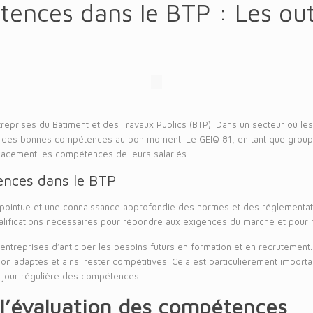
ences dans le BTP : Les outi
treprises du Bâtiment et des Travaux Publics (BTP). Dans un secteur où l
oser des bonnes compétences au bon moment. Le GEIQ 81, en tant que gro
ficacement les compétences de leurs salariés.
ences dans le BTP
e pointue et une connaissance approfondie des normes et des réglementa
alifications nécessaires pour répondre aux exigences du marché et pour ré
eprises d’anticiper les besoins futurs en formation et en recrutement.
n adaptés et ainsi rester compétitives. Cela est particulièrement importa
 jour régulière des compétences.
 l’évaluation des compétences