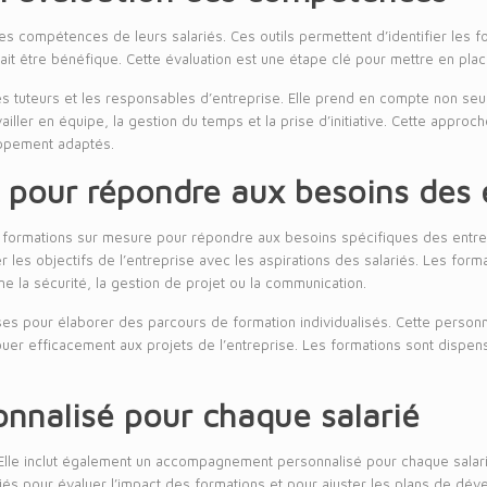
s compétences de leurs salariés. Ces outils permettent d’identifier les fo
t être bénéfique. Cette évaluation est une étape clé pour mettre en pl
les tuteurs et les responsables d’entreprise. Elle prend en compte non s
ller en équipe, la gestion du temps et la prise d’initiative. Cette appro
oppement adaptés.
 pour répondre aux besoins des 
ormations sur mesure pour répondre aux besoins spécifiques des entrep
r les objectifs de l’entreprise avec les aspirations des salariés. Les f
 la sécurité, la gestion de projet ou la communication.
ises pour élaborer des parcours de formation individualisés. Cette personna
uer efficacement aux projets de l’entreprise. Les formations sont dispe
nalisé pour chaque salarié
 Elle inclut également un accompagnement personnalisé pour chaque salari
iés pour évaluer l’impact des formations et pour ajuster les plans de dé