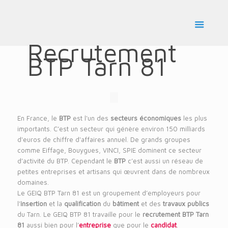
Recrutement
BTP Tarn 81
En France, le
BTP
est l'un des
secteurs économiques
les plus
importants. C’est un secteur qui génère environ 150 milliards
d'euros de chiffre d'affaires annuel. De grands groupes
comme Eiffage, Bouygues, VINCI, SPIE dominent ce secteur
d’activité du BTP. Cependant le
BTP
c’est aussi un réseau de
petites entreprises et artisans qui œuvrent dans de nombreux
domaines.
Le GEIQ BTP Tarn 81 est un groupement d’employeurs pour
l’
insertion
et la
qualification
du
bâtiment
et des
travaux publics
du Tarn. Le GEIQ BTP 81 travaille pour le
recrutement BTP Tarn
81
aussi bien pour l’
entreprise
que pour le
candidat
.