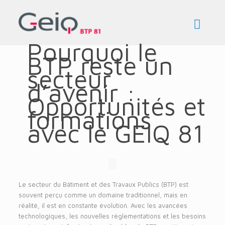
Pourquoi le
BTP reste un
secteur
d’avenir :
Opportunités et
formations
avec le GEIQ 81
Le secteur du Bâtiment et des Travaux Publics (BTP) est
souvent perçu comme un domaine traditionnel, mais en
réalité, il est en constante évolution. Avec les avancées
technologiques, les nouvelles réglementations et les besoins