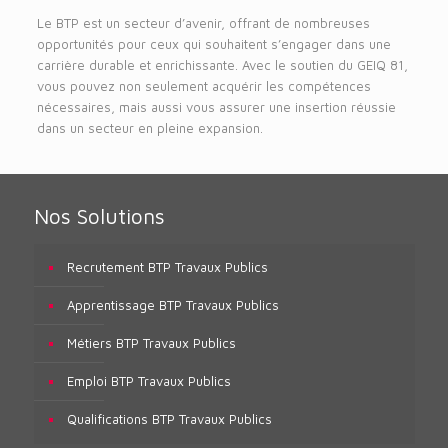
Le BTP est un secteur d’avenir, offrant de nombreuses
opportunités pour ceux qui souhaitent s’engager dans une
carrière durable et enrichissante. Avec le soutien du GEIQ 81,
vous pouvez non seulement acquérir les compétences
nécessaires, mais aussi vous assurer une insertion réussie
dans un secteur en pleine expansion.
Nos Solutions
Recrutement BTP Travaux Publics
Apprentissage BTP Travaux Publics
Métiers BTP Travaux Publics
Emploi BTP Travaux Publics
Qualifications BTP Travaux Publics