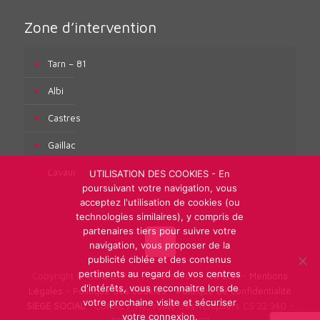
Zone d’intervention
Tarn – 81
Albi
Castres
Gaillac
Lavaur
UTILISATION DES COOKIES - En
poursuivant votre navigation, vous
acceptez l'utilisation de cookies (ou
technologies similaires), y compris de
partenaires tiers pour suivre votre
navigation, vous proposer de la
publicité ciblée et des contenus
pertinents au regard de vos centres
Copyright © GEIQ BTP 81 / Réalisation :
ARPEGA
-
Mentions
d'intérêts, vous reconnaitre lors de
Légales
-
Politique des cookies
-
Politique de confidentialité
votre prochaine visite et sécuriser
SIEGE SOCIAL
: CUNAC / 112, route des Templiers CS 22 340 -
votre connexion.