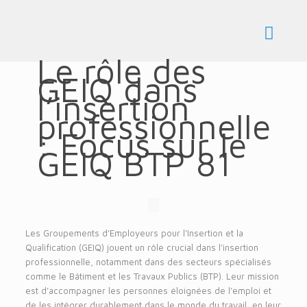
Le rôle des
GEIQ dans
l’insertion
professionnelle
: Focus sur le
GEIQ BTP 81
Les Groupements d’Employeurs pour l’Insertion et la
Qualification (GEIQ) jouent un rôle crucial dans l’insertion
professionnelle, notamment dans des secteurs spécialisés
comme le Bâtiment et les Travaux Publics (BTP). Leur mission
est d’accompagner les personnes éloignées de l’emploi et
de les intégrer durablement dans le monde du travail, en leur